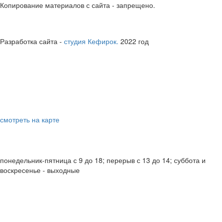
Копирование материалов с сайта - запрещено.
юридическая информация
Полные реквизиты юридического лица
Разработка сайта -
студия Кефирок.
2022 год
ВЛАДИВОСТОК
справки по телефонам
8 800 707 6171
8 423 239 5215
офис компании
Владивосток, ул. Невская, 38, офис 29
смотреть на карте
электронная почта
info@antarktida-dv.ru
график работы
понедельник-пятница с 9 до 18; перерыв с 13 до 14; суббота и
воскресенье - выходные
МОСКВА
телефоны
+7 (984) 188 77 88
(офис)
адрес