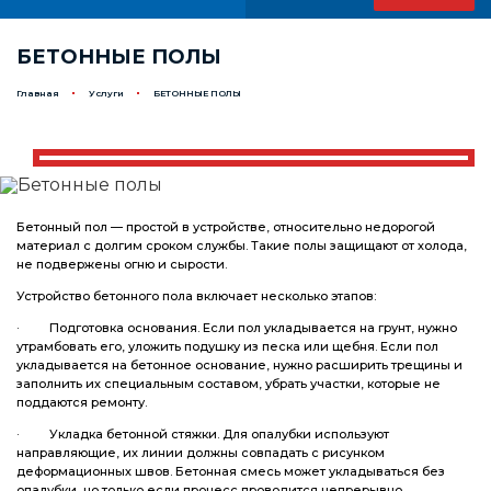
БЕТОННЫЕ ПОЛЫ
Главная
Услуги
БЕТОННЫЕ ПОЛЫ
Бетонный пол — простой в устройстве, относительно недорогой
материал с долгим сроком службы. Такие полы защищают от холода,
не подвержены огню и сырости.
Устройство бетонного пола включает несколько этапов:
· Подготовка основания. Если пол укладывается на грунт, нужно
утрамбовать его, уложить подушку из песка или щебня. Если пол
укладывается на бетонное основание, нужно расширить трещины и
заполнить их специальным составом, убрать участки, которые не
поддаются ремонту.
· Укладка бетонной стяжки. Для опалубки используют
направляющие, их линии должны совпадать с рисунком
деформационных швов. Бетонная смесь может укладываться без
опалубки, но только если процесс проводится непрерывно.