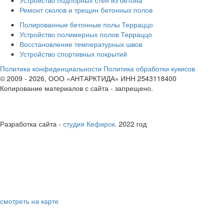
Устройство подпорных стен из бетона
Ремонт сколов и трещин бетонных полов
Полированные бетонные полы Терраццо
Устройство полимерных полов Терраццо
Восстановление температурных швов
Устройство спортивных покрытий
Политика конфиденциальности
Политика обработки кукисов
© 2009 - 2026, ООО «АНТАРКТИДА» ИНН 2543118400
Копирование материалов с сайта - запрещено.
юридическая информация
Полные реквизиты юридического лица
Разработка сайта -
студия Кефирок.
2022 год
ВЛАДИВОСТОК
справки по телефонам
8 800 707 6171
8 423 239 5215
офис компании
Владивосток, ул. Невская, 38, офис 29
смотреть на карте
электронная почта