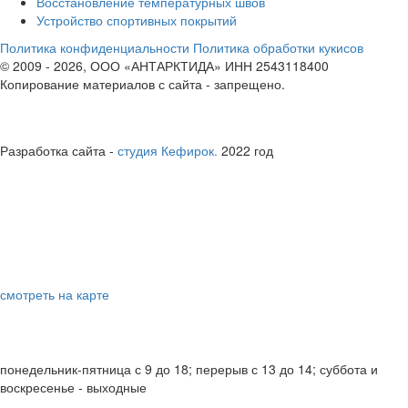
Восстановление температурных швов
Устройство спортивных покрытий
Политика конфиденциальности
Политика обработки кукисов
© 2009 - 2026, ООО «АНТАРКТИДА» ИНН 2543118400
Копирование материалов с сайта - запрещено.
юридическая информация
Полные реквизиты юридического лица
Разработка сайта -
студия Кефирок.
2022 год
ВЛАДИВОСТОК
справки по телефонам
8 800 707 6171
8 423 239 5215
офис компании
Владивосток, ул. Невская, 38, офис 29
смотреть на карте
электронная почта
info@antarktida-dv.ru
график работы
понедельник-пятница с 9 до 18; перерыв с 13 до 14; суббота и
воскресенье - выходные
МОСКВА