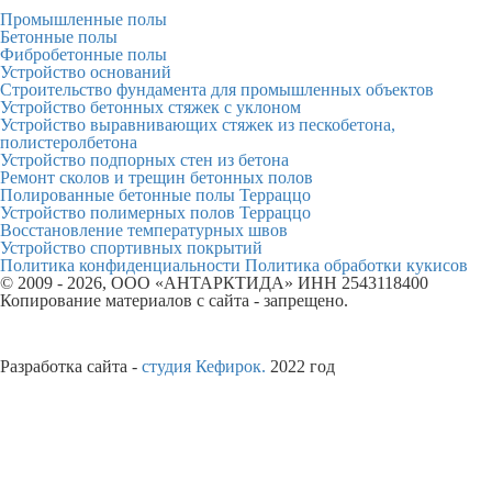
Промышленные полы
Бетонные полы
Фибробетонные полы
Устройство оснований
Строительство фундамента для промышленных объектов
Устройство бетонных стяжек с уклоном
Устройство выравнивающих стяжек из пескобетона,
полистеролбетона
Устройство подпорных стен из бетона
Ремонт сколов и трещин бетонных полов
Полированные бетонные полы Терраццо
Устройство полимерных полов Терраццо
Восстановление температурных швов
Устройство спортивных покрытий
Политика конфиденциальности
Политика обработки кукисов
© 2009 - 2026, ООО «АНТАРКТИДА» ИНН 2543118400
Копирование материалов с сайта - запрещено.
юридическая информация
Полные реквизиты юридического лица
Разработка сайта -
студия Кефирок.
2022 год
ВЛАДИВОСТОК
справки по телефонам
8 800 707 6171
8 423 239 5215
офис компании
Владивосток, ул. Невская, 38, офис 29