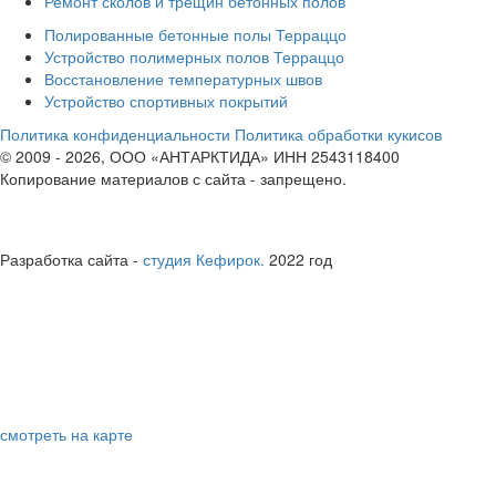
Ремонт сколов и трещин бетонных полов
Полированные бетонные полы Терраццо
Устройство полимерных полов Терраццо
Восстановление температурных швов
Устройство спортивных покрытий
Политика конфиденциальности
Политика обработки кукисов
© 2009 - 2026, ООО «АНТАРКТИДА» ИНН 2543118400
Копирование материалов с сайта - запрещено.
юридическая информация
Полные реквизиты юридического лица
Разработка сайта -
студия Кефирок.
2022 год
ВЛАДИВОСТОК
справки по телефонам
8 800 707 6171
8 423 239 5215
офис компании
Владивосток, ул. Невская, 38, офис 29
смотреть на карте
электронная почта
info@antarktida-dv.ru