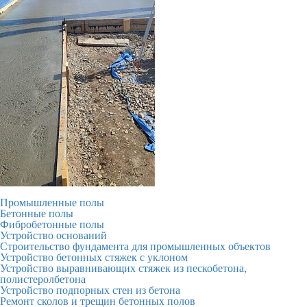
Промышленные полы
Бетонные полы
Фибробетонные полы
Устройство оснований
Строительство фундамента для промышленных объектов
Устройство бетонных стяжек с уклоном
Устройство выравнивающих стяжек из пескобетона,
полистеролбетона
Устройство подпорных стен из бетона
Ремонт сколов и трещин бетонных полов