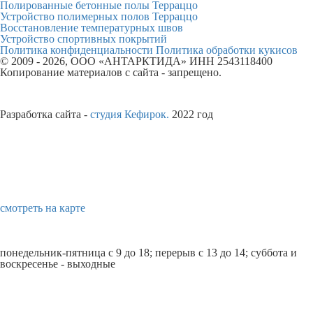
Полированные бетонные полы Терраццо
Устройство полимерных полов Терраццо
Восстановление температурных швов
Устройство спортивных покрытий
Политика конфиденциальности
Политика обработки кукисов
© 2009 - 2026, ООО «АНТАРКТИДА» ИНН 2543118400
Копирование материалов с сайта - запрещено.
юридическая информация
Полные реквизиты юридического лица
Разработка сайта -
студия Кефирок.
2022 год
ВЛАДИВОСТОК
справки по телефонам
8 800 707 6171
8 423 239 5215
офис компании
Владивосток, ул. Невская, 38, офис 29
смотреть на карте
электронная почта
info@antarktida-dv.ru
график работы
понедельник-пятница с 9 до 18; перерыв с 13 до 14; суббота и
воскресенье - выходные
МОСКВА
телефоны
+7 (984) 188 77 88
(офис)