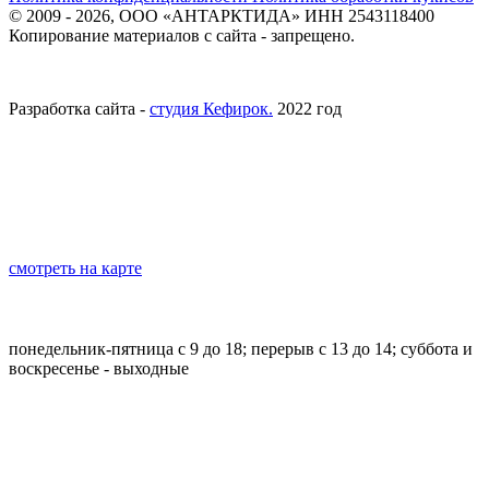
© 2009 - 2026, ООО «АНТАРКТИДА» ИНН 2543118400
Копирование материалов с сайта - запрещено.
юридическая информация
Полные реквизиты юридического лица
Разработка сайта -
студия Кефирок.
2022 год
ВЛАДИВОСТОК
справки по телефонам
8 800 707 6171
8 423 239 5215
офис компании
Владивосток, ул. Невская, 38, офис 29
смотреть на карте
электронная почта
info@antarktida-dv.ru
график работы
понедельник-пятница с 9 до 18; перерыв с 13 до 14; суббота и
воскресенье - выходные
МОСКВА
телефоны
+7 (984) 188 77 88
(офис)
адрес
г. Москва, наб. Шелепихинская, д. 34, к. 4, пом. 428